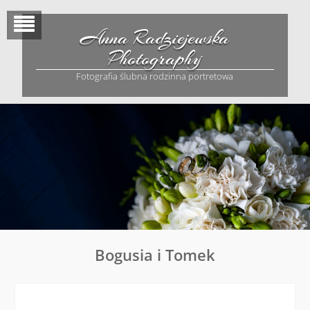
Skip
to
Anna Radziejewska
content
Photography
Fotografia ślubna rodzinna portretowa
Bogusia i Tomek