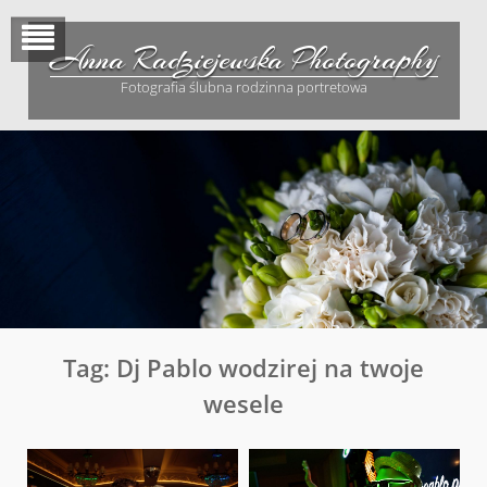
Skip
to
Anna Radziejewska Photography
content
Fotografia ślubna rodzinna portretowa
Tag:
Dj Pablo wodzirej na twoje
wesele