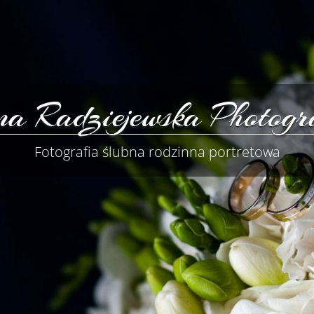
a Radziejewska Photogr
Fotografia ślubna rodzinna portretowa