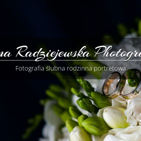
a Radziejewska Photogr
Fotografia ślubna rodzinna portretowa