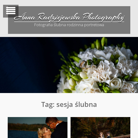
Skip
to
Anna Radziejewska Photography
content
Fotografia ślubna rodzinna portretowa
Tag:
sesja ślubna