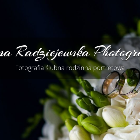
a Radziejewska Photogr
Fotografia ślubna rodzinna portretowa