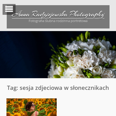
Skip
to
Anna Radziejewska Photography
content
Fotografia ślubna rodzinna portretowa
Tag:
sesja zdjeciowa w słonecznikach