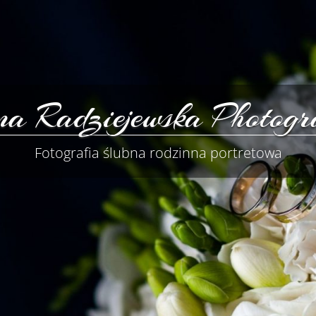
a Radziejewska Photogr
Fotografia ślubna rodzinna portretowa