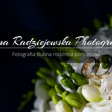
a Radziejewska Photogr
Fotografia ślubna rodzinna portretowa