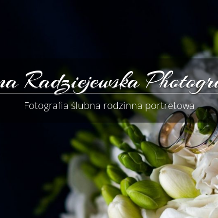
a Radziejewska Photogr
Fotografia ślubna rodzinna portretowa