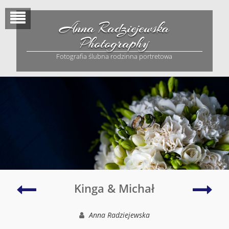
Skip
to
Anna Radziejewska
content
Photography
Fotografia ślubna rodzinna portretowa
Paulina
Jago
Kinga & Michał
&
rodz
Marek
Anna Radziejewska